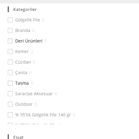
Kategoriler
Gölgelik File
0
Branda
0
Deri Ürünleri
1
Kemer
0
Cüzdan
0
Çanta
0
Tasma
1
Saraciye Aksesuar
0
Outdoor
0
% 95'lik Gölgelik File 140 gr
0
% 75'lik Gölgelik File
0
% 55'lik Gölgelik File
0
Fiyat