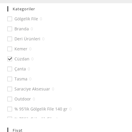
Kategoriler
Gölgelik File
0
Branda
0
Deri Ürünleri
0
Kemer
0
Cüzdan
0
Çanta
0
Tasma
0
Saraciye Aksesuar
0
Outdoor
0
% 95'lik Gölgelik File 140 gr
0
% 75'lik Gölgelik File
0
% 55'lik Gölgelik File
0
Fiyat