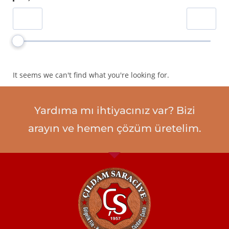
% 40'lık Gölgelik File
0
Ebatlı Çadır Branda
0
Rulo Çadır Branda
0
Polyester Branda
0
It seems we can't find what you're looking for.
Deri Klasik Kemer
0
Deri Spor Kemer
0
Yardıma mı ihtiyacınız var? Bizi
Deri Bay Cüzdan
0
arayın ve hemen çözüm üretelim.
Deri Bayan Cüzdan
0
Deri Kartlık
0
Fırsat Ürünü
0
Vitrin Ürünleri
0
Hırdavat
0
% 95’lik Gölgelik File 180 gr
0