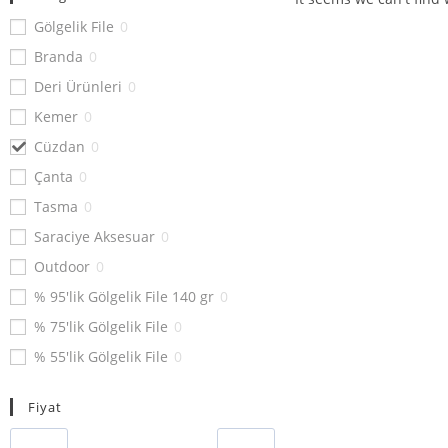
Gölgelik File
0
Branda
0
Deri Ürünleri
0
Kemer
0
Cüzdan
0
Çanta
0
Tasma
0
Saraciye Aksesuar
0
Outdoor
0
% 95'lik Gölgelik File 140 gr
0
% 75'lik Gölgelik File
0
% 55'lik Gölgelik File
0
% 40'lık Gölgelik File
0
Fiyat
Ebatlı Çadır Branda
0
Rulo Çadır Branda
0