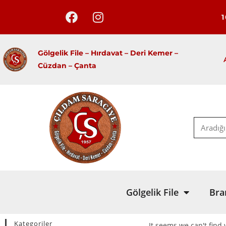
Gölgelik File – Hırdavat –
Deri Kemer –
Cüzdan – Çanta
Gölgelik File
Bra
Kategoriler
It seems we can't find 