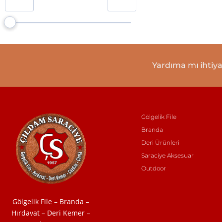
Polyester Branda
0
Deri Klasik Kemer
0
Deri Spor Kemer
0
Deri Bay Cüzdan
0
Yardıma mı ihtiya
Deri Bayan Cüzdan
0
Deri Kartlık
0
Fırsat Ürünü
0
Gölgelik File
Vitrin Ürünleri
0
Branda
Hırdavat
0
Deri Ürünleri
% 95’lik Gölgelik File 180 gr
0
Saraciye Aksesuar
Outdoor
Gölgelik File – Branda –
Hırdavat – Deri Kemer –