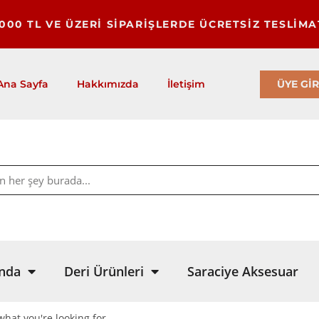
1000 TL VE ÜZERİ SİPARİŞLERDE ÜCRETSİZ TESLİMA
ÜYE GİR
Ana Sayfa
Hakkımızda
İletişim
nda
Deri Ürünleri
Saraciye Aksesuar
what you're looking for.