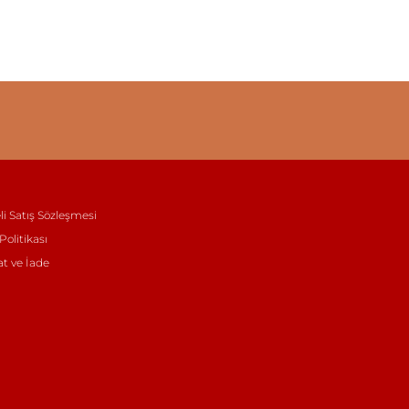
li Satış Sözleşmesi
 Politikası
at ve İade