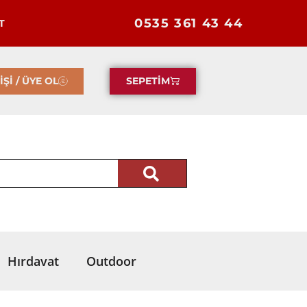
0535 361 43 44
T
İŞİ / ÜYE OL
SEPETİM
Hırdavat
Outdoor