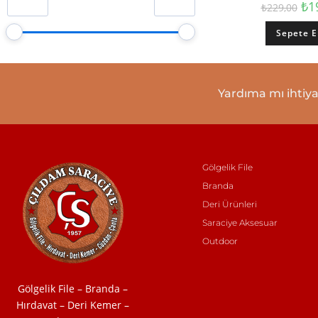
₺
1
₺
229,00
Polyester Branda
0
Sepete E
Deri Klasik Kemer
0
Deri Spor Kemer
0
Deri Bay Cüzdan
0
Yardıma mı ihtiya
Deri Bayan Cüzdan
0
Deri Kartlık
0
Fırsat Ürünü
0
Gölgelik File
Vitrin Ürünleri
2
Branda
Hırdavat
2
Deri Ürünleri
% 95’lik Gölgelik File 180 gr
0
Saraciye Aksesuar
Outdoor
Gölgelik File – Branda –
Hırdavat – Deri Kemer –