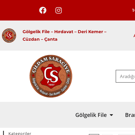
Gölgelik File – Hırdavat –
Deri Kemer –
Cüzdan – Çanta
Gölgelik File
Bra
Kategoriler