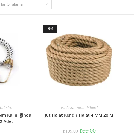
ılan Sıralama
-9%
 Ürünleri
Hırdavat
,
Vitrin Ürünleri
8Mm Kalinliğinda
Jüt Halat Kendir Halat 4 MM 20 M
 2 Adet
₺
99,00
₺
109,00