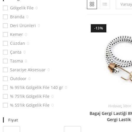
Varsay
Gölgelik File
0
Branda
0
Deri Ürünleri
0
-13%
Kemer
0
Cüzdan
0
Çanta
0
Tasma
0
Saraciye Aksesuar
0
Outdoor
0
% 95'lik Gölgelik File 140 gr
0
% 75'lik Gölgelik File
0
% 55'lik Gölgelik File
0
Hırdavat
,
Vitrin
Bagaj Gergi Lastiği 
% 40'lık Gölgelik File
0
Gergi Lastik
Fiyat
Ebatlı Çadır Branda
0
Rulo Çadır Branda
0