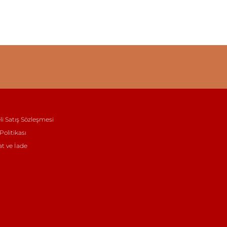
li Satış Sözleşmesi
 Politikası
at ve İade