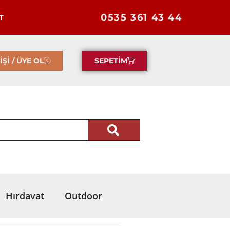
0535 361 43 44
T
İŞİ / ÜYE OL
SEPETİM
Hırdavat
Outdoor