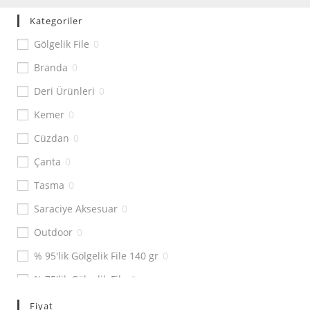
Kategoriler
Gölgelik File
0
Branda
0
Deri Ürünleri
0
Kemer
0
Cüzdan
0
Çanta
0
Tasma
0
Saraciye Aksesuar
0
Outdoor
0
% 95'lik Gölgelik File 140 gr
0
% 75'lik Gölgelik File
0
% 55'lik Gölgelik File
0
Fiyat