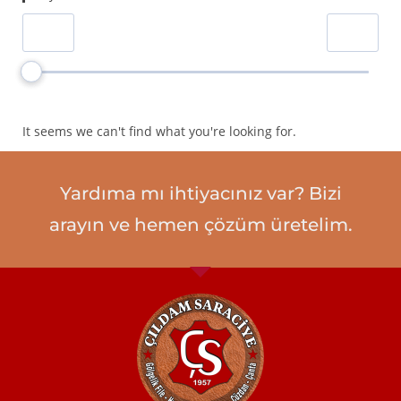
% 40'lık Gölgelik File
0
Ebatlı Çadır Branda
0
Rulo Çadır Branda
0
Polyester Branda
0
It seems we can't find what you're looking for.
Deri Klasik Kemer
0
Deri Spor Kemer
0
Yardıma mı ihtiyacınız var? Bizi
Deri Bay Cüzdan
0
arayın ve hemen çözüm üretelim.
Deri Bayan Cüzdan
0
Deri Kartlık
0
Fırsat Ürünü
1
Vitrin Ürünleri
0
Hırdavat
1
% 95’lik Gölgelik File 180 gr
0