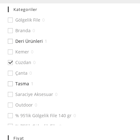
Kategoriler
Gölgelik File
0
Branda
0
Deri Ürünleri
1
Kemer
0
Cüzdan
0
Çanta
0
Tasma
1
Saraciye Aksesuar
0
Outdoor
0
% 95'lik Gölgelik File 140 gr
0
% 75'lik Gölgelik File
0
% 55'lik Gölgelik File
0
Fiyat