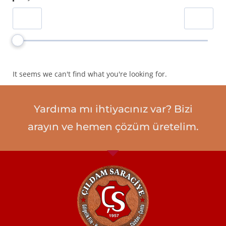
% 40'lık Gölgelik File
0
Ebatlı Çadır Branda
0
Rulo Çadır Branda
0
Polyester Branda
0
It seems we can't find what you're looking for.
Deri Klasik Kemer
0
Deri Spor Kemer
0
Yardıma mı ihtiyacınız var? Bizi
Deri Bay Cüzdan
0
arayın ve hemen çözüm üretelim.
Deri Bayan Cüzdan
0
Deri Kartlık
0
Fırsat Ürünü
1
Vitrin Ürünleri
1
Hırdavat
0
% 95’lik Gölgelik File 180 gr
0