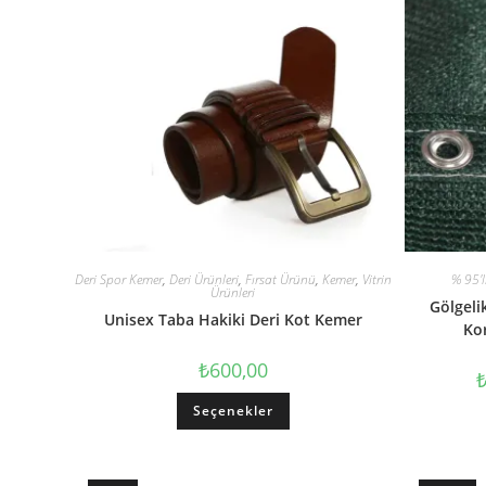
Deri Spor Kemer
,
Deri Ürünleri
,
Fırsat Ürünü
,
Kemer
,
Vitrin
% 95'l
Ürünleri
Gölgelik
Unisex Taba Hakiki Deri Kot Kemer
Ko
₺
600,00
Seçenekler