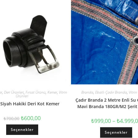
er
,
Deri Ürünleri
,
Fırsat Ürünü
,
Kemer
,
Vitrin
Branda
,
Ebatlı Çadır Branda
,
Vitrin
Ürünleri
Çadır Branda 2 Metre Enli Su
 Siyah Hakiki Deri Kot Kemer
Mavi Branda 180GR/M2 Şerit
₺
600,00
₺
700,00
₺
999,00
–
₺
4.999,
Seçenekler
Seçenekler