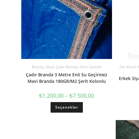
Branda
,
Ebatlı Çadır Branda
,
Vitrin Ürünleri
Deri Klasik 
Çadır Branda 3 Metre Enli Su Geçirmez
Erkek Siy
Mavi Branda 180GR/M2 Şerit Kolonlu
₺
1.200,00
–
₺
7.500,00
Seçenekler