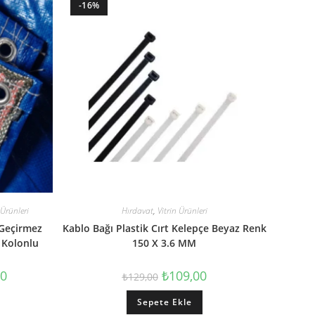
-16%
 Ürünleri
Hırdavat
,
Vitrin Ürünleri
 Geçirmez
Kablo Bağı Plastik Cırt Kelepçe Beyaz Renk
 Kolonlu
150 X 3.6 MM
00
₺
109,00
₺
129,00
Sepete Ekle