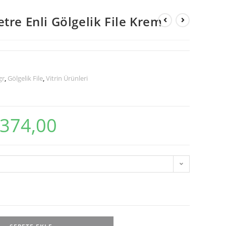
re Enli Gölgelik File Krem
gr
,
Gölgelik File
,
Vitrin Ürünleri
.374,00