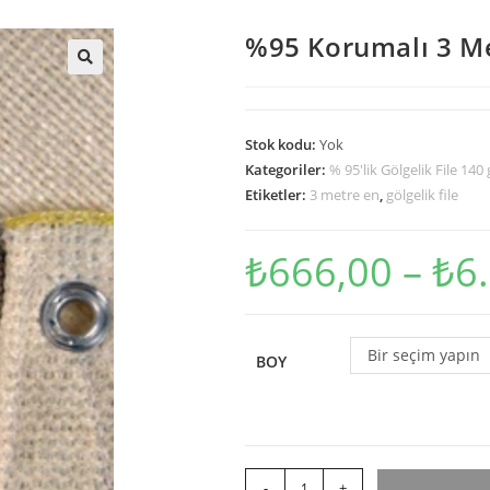
%95 Korumalı 3 Met
Stok kodu:
Yok
Kategoriler:
% 95'lik Gölgelik File 140 
Etiketler:
3 metre en
,
gölgelik file
₺
666,00
–
₺
6
Bir seçim yapın
BOY
-
+