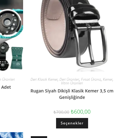
in Ürünleri
Deri Klasik Kemer
,
Deri Ürünleri
,
Fırsat Ürünü
,
Kemer
,
Vitrin Ürünleri
0 Adet
Rugan Siyah Dikişli Klasik Kemer 3,5 cm
Genişliğinde
₺
600,00
₺
700,00
Seçenekler