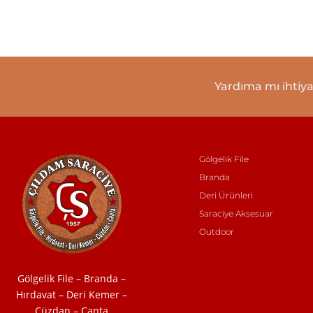
Yardıma mı ihtiya
Gölgelik File
Branda
Deri Ürünleri
Saraciye Aksesuar
Outdoor
Gölgelik File – Branda –
Hırdavat – Deri Kemer –
Cüzdan – Çanta