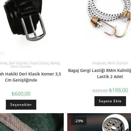
Kemer
,
Deri Ürünleri
,
Fırsat Ürünü
,
Kemer
,
Hırdavat
,
Vitrin Ürünleri
Vitrin Ürünleri
Bagaj Gergi Lastiği 8Mm Kalinli
ah Hakiki Deri Klasik Kemer 3,5
Lastik 2 Adet
Cm Genişliğinde
₺
199,00
₺
229,00
₺
600,00
Sepete Ekle
Seçenekler
-29%