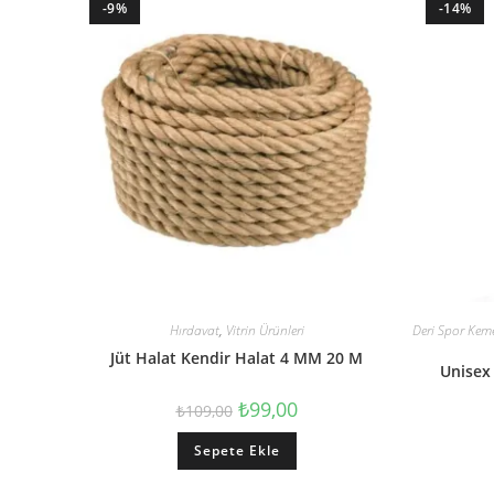
-9%
-14%
Hırdavat
,
Vitrin Ürünleri
Deri Spor Kem
Jüt Halat Kendir Halat 4 MM 20 M
Unisex
₺
99,00
₺
109,00
Sepete Ekle