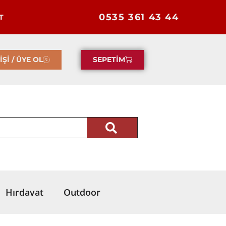
0535 361 43 44
T
İŞİ / ÜYE OL
SEPETİM
Hırdavat
Outdoor