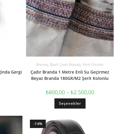
Branda
,
Ebatlı Çadır Branda
,
Vitrin Ürünleri
ğinda Gergi
Çadır Branda 1 Metre Enli Su Geçirmez
Beyaz Branda 180GR/M2 Şerit Kolonlu
₺
800,00
–
₺
2.500,00
Seçenekler
-14%