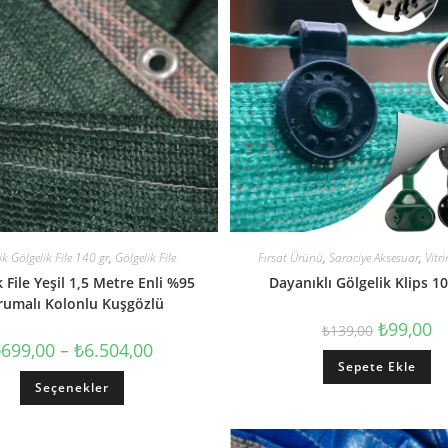
ik Gölgelik File 140 gr
,
Gölgelik File
Fırsat Ürünü
,
Saraciye Aksesuar
,
Vitr
 File Yeşil 1,5 Metre Enli %95
Dayanıklı Gölgelik Klips 1
rumalı Kolonlu Kuşgözlü
₺
99,00
₺
139,00
₺
699,00
–
₺
6.504,00
Sepete Ekle
Seçenekler