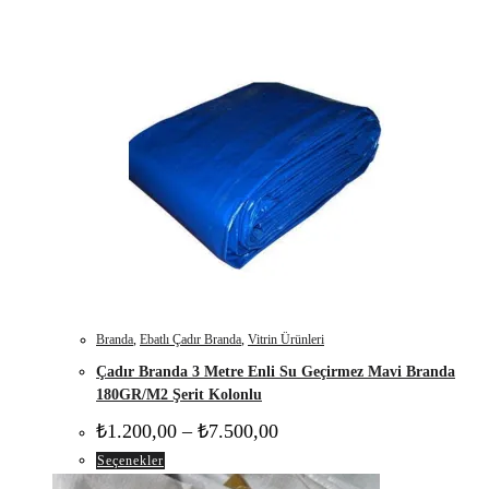
Branda
,
Ebatlı Çadır Branda
,
Vitrin Ürünleri
Çadır Branda 3 Metre Enli Su Geçirmez Mavi Branda
180GR/M2 Şerit Kolonlu
Fiyat
₺
1.200,00
–
₺
7.500,00
aralığı:
Bu
Seçenekler
₺1.200,00
-
ürünün