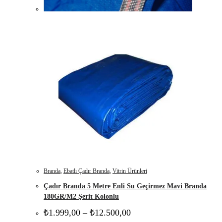
Branda
,
Ebatlı Çadır Branda
,
Vitrin Ürünleri
Çadır Branda 5 Metre Enli Su Geçirmez Mavi Branda
180GR/M2 Şerit Kolonlu
Fiyat
₺
1.999,00
–
₺
12.500,00
aralığı: