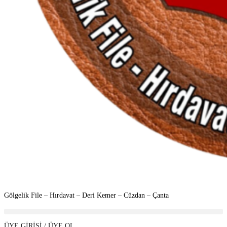
Gölgelik File – Hırdavat –
Deri Kemer – Cüzdan – Çanta
ÜYE GİRİŞİ / ÜYE OL