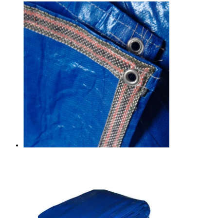
-
ürünün
₺12.500,00
birden
fazla
varyasyonu
var.
Seçenekler
ürün
sayfasından
seçilebilir