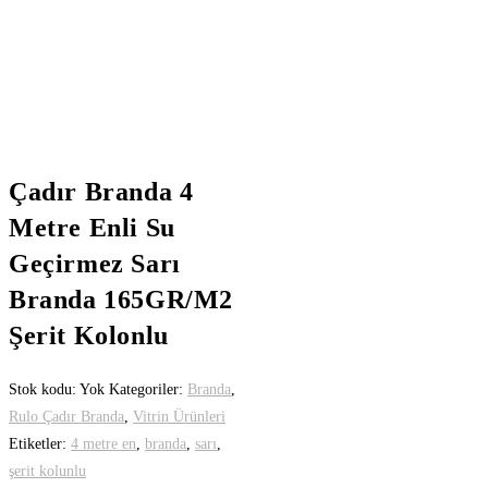
Çadır Branda 4
Metre Enli Su
Geçirmez Sarı
Branda 165GR/M2
Şerit Kolonlu
Stok kodu:
Yok
Kategoriler:
Branda
,
Rulo Çadır Branda
,
Vitrin Ürünleri
Etiketler:
4 metre en
,
branda
,
sarı
,
şerit kolunlu