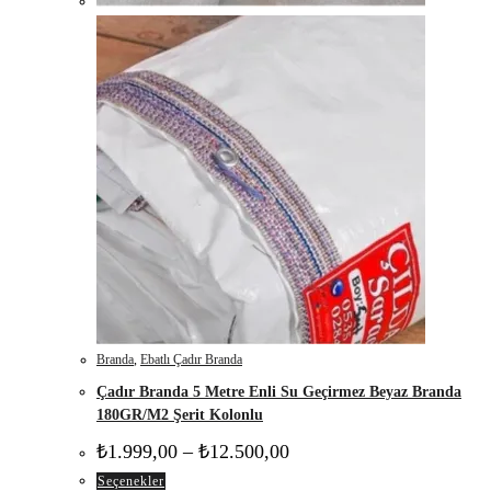
Branda
,
Ebatlı Çadır Branda
Çadır Branda 5 Metre Enli Su Geçirmez Beyaz Branda
180GR/M2 Şerit Kolonlu
Fiyat
₺
1.999,00
–
₺
12.500,00
aralığı:
Bu
Seçenekler
₺1.999,00