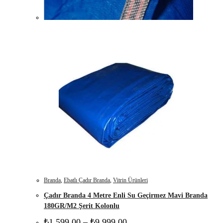
Branda
,
Ebatlı Çadır Branda
,
Vitrin Ürünleri
Çadır Branda 4 Metre Enli Su Geçirmez Mavi Branda
180GR/M2 Şerit Kolonlu
Fiyat
₺
1.599,00
–
₺
9.999,00