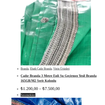
Branda
,
Ebatlı Çadır Branda
,
Vitrin Ürünleri
Çadır Branda 3 Metre Enli Su Geçirmez Yesil Branda
165GR/M2 Şerit Kolonlu
Fiyat
₺
1.200,00
–
₺
7.500,00
aralığı:
Bu
Seçenekler
₺1.200,00
-
ürünün
₺7.500,00