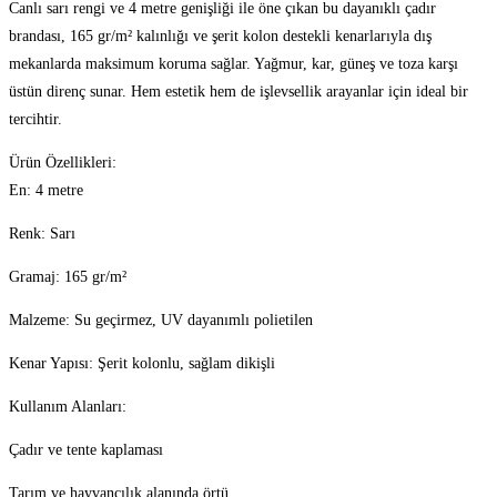
Kolonlu
Canlı sarı rengi ve 4 metre genişliği ile öne çıkan bu dayanıklı çadır
adet
brandası, 165 gr/m² kalınlığı ve şerit kolon destekli kenarlarıyla dış
mekanlarda maksimum koruma sağlar. Yağmur, kar, güneş ve toza karşı
üstün direnç sunar. Hem estetik hem de işlevsellik arayanlar için ideal bir
tercihtir.
Ürün Özellikleri:
En: 4 metre
Renk: Sarı
Gramaj: 165 gr/m²
Malzeme: Su geçirmez, UV dayanımlı polietilen
Kenar Yapısı: Şerit kolonlu, sağlam dikişli
Kullanım Alanları:
Çadır ve tente kaplaması
Tarım ve hayvancılık alanında örtü