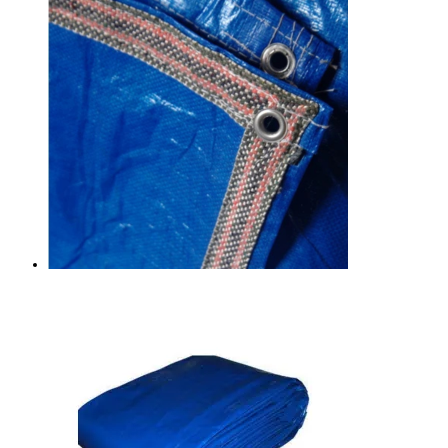
birden
fazla
varyasyonu
var.
Seçenekler
ürün
sayfasından
seçilebilir