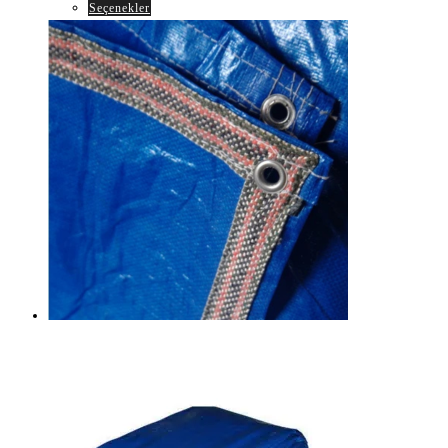
Bu
Seçenekler
₺1.999,00
-
ürünün
₺12.500,00
birden
fazla
varyasyonu
var.
Seçenekler
ürün
sayfasından
seçilebilir