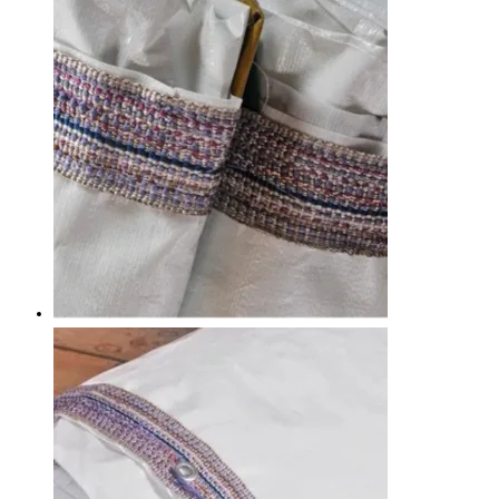
₺7.500,00
birden
fazla
varyasyonu
var.
Seçenekler
ürün
sayfasından
seçilebilir