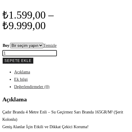
₺
1.599,00
–
Fiyat
₺
9.999,00
aralığı:
₺1.599,00
Boy
Temizle
Çadır
-
Branda
SEPETE EKLE
₺9.999,00
4
Açıklama
Metre
Ek bilgi
Enli
Değerlendirmeler (0)
Su
Geçirmez
Açıklama
Sarı
Branda
Çadır Branda 4 Metre Enli – Su Geçirmez Sarı Branda 165GR/M² (Şerit
165GR/M2
Kolonlu)
Şerit
Geniş Alanlar İçin Etkili ve Dikkat Çekici Koruma!