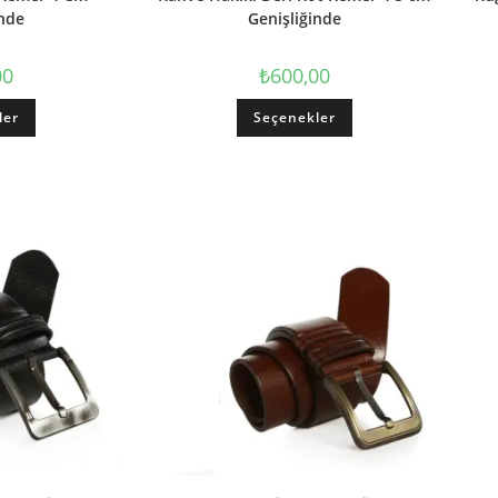
inde
Genişliğinde
00
₺
600,00
ler
Seçenekler