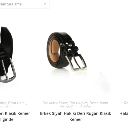
ılan Sıralama
nleri
,
Fırsat Ürünü
,
Deri Klasik Kemer
,
Deri Ürünleri
,
Fırsat Ürünü
,
De
Ürünleri
Kemer
,
Vitrin Ürünleri
eri Klasik Kemer
Erkek Siyah Hakiki Deri Rugan Klasik
Haki
liğinde
Kemer