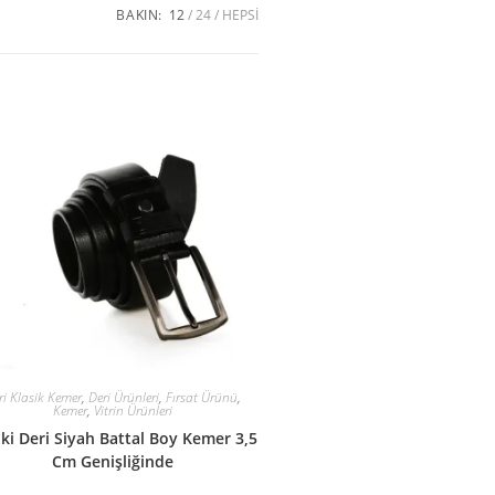
BAKIN:
12
24
HEPSI
ri Klasik Kemer
,
Deri Ürünleri
,
Fırsat Ürünü
,
Kemer
,
Vitrin Ürünleri
ki Deri Siyah Battal Boy Kemer 3,5
Cm Genişliğinde