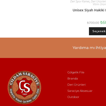
Deri Spor Kemer
,
Deri Ürünleri
Vitrin Ürün
Unisex Siyah Hakiki
₺
6
₺
700,00
Seçenek
Yardıma mı ihtiya
Gölgelik File
Branda
Deri Ürünleri
Saraciye Aksesuar
Outdoor