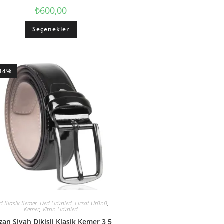
₺
600,00
Seçenekler
-14%
ri Klasik Kemer
,
Deri Ürünleri
,
Fırsat Ürünü
,
Kemer
,
Vitrin Ürünleri
an Siyah Dikişli Klasik Kemer 3,5