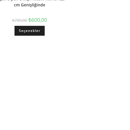
cm Genişliğinde
₺
600,00
₺
700,00
Seçenekler