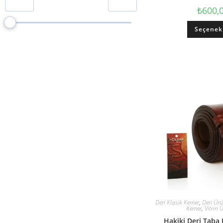
₺
600,
Polyester Branda
0
Deri Klasik Kemer
5
Seçenek
Deri Spor Kemer
3
Deri Bay Cüzdan
0
Deri Bayan Cüzdan
0
Deri Kartlık
0
Fırsat Ürünü
8
Vitrin Ürünleri
8
Hırdavat
0
% 95’lik Gölgelik File 180 gr
0
Deri Klasik Kemer
,
Deri Ürü
Kemer
,
Vitrin 
Hakiki Deri Taba