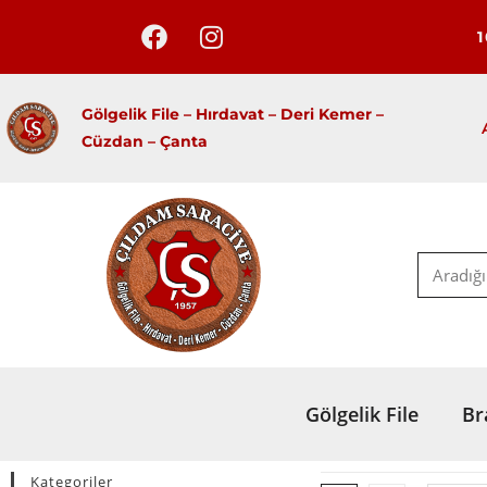
Gölgelik File – Hırdavat –
Deri Kemer –
Cüzdan – Çanta
Gölgelik File
Br
Kategoriler