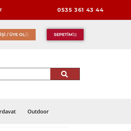
0535 361 43 44
T
İŞİ / ÜYE OL
SEPETİM
rdavat
Outdoor