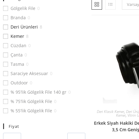
Varsay
Gölgelik File
0
Branda
0
Deri Ürünleri
8
Kemer
8
Cüzdan
0
Çanta
0
Tasma
0
Saraciye Aksesuar
0
Outdoor
0
% 95'lik Gölgelik File 140 gr
0
% 75'lik Gölgelik File
0
% 55'lik Gölgelik File
0
Deri Klasik Kemer
,
Deri Ürü
Kemer
,
Vitrin 
% 40'lık Gölgelik File
0
Erkek Siyah Hakiki D
Fiyat
Ebatlı Çadır Branda
0
3,5 Cm Geniş
Rulo Çadır Branda
0