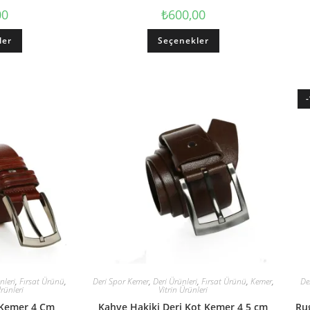
00
₺
600,00
ler
Seçenekler
nleri
,
Fırsat Ürünü
,
Deri Spor Kemer
,
Deri Ürünleri
,
Fırsat Ürünü
,
Kemer
,
De
Ürünleri
Vitrin Ürünleri
 Kemer 4 Cm
Kahve Hakiki Deri Kot Kemer 4 5 cm
Rug