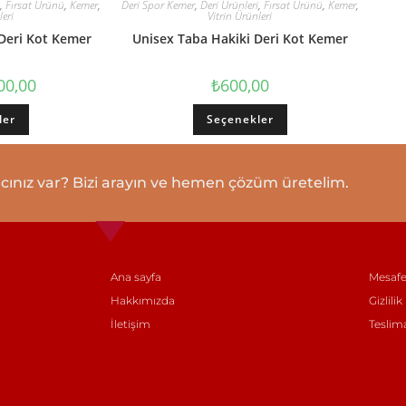
,
Fırsat Ürünü
,
Kemer
,
Deri Spor Kemer
,
Deri Ürünleri
,
Fırsat Ürünü
,
Kemer
,
leri
Vitrin Ürünleri
 Deri Kot Kemer
Unisex Taba Hakiki Deri Kot Kemer
00,00
₺
600,00
ler
Seçenekler
cınız var? Bizi arayın ve hemen çözüm üretelim.
Ana sayfa
Mesafe
Hakkımızda
Gizlilik
İletişim
Teslim