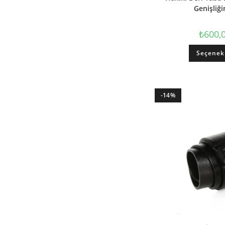
Genişliğ
₺
600,
Seçenek
-14%