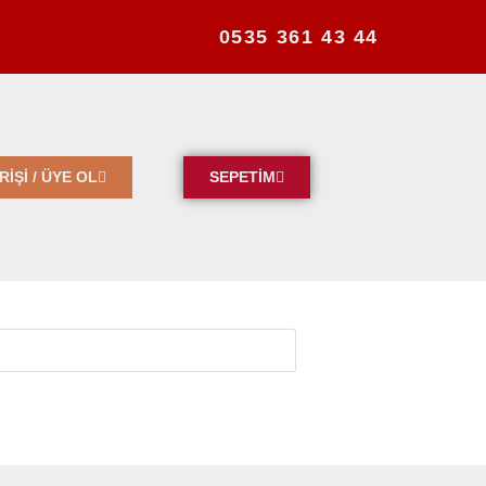
0535 361 43 44
T
RİŞİ / ÜYE OL
SEPETİM