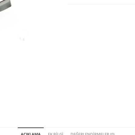
AÇIKLAMA
EK BILGI
DEĞERLENDIRMELER (0)