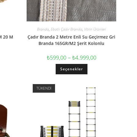
Branda
,
Ebatlı Çadır Branda
,
Vitrin Ürünleri
MM 20 M
Çadır Branda 2 Metre Enli Su Geçirmez Gri
Branda 165GR/M2 Şerit Kolonlu
₺
599,00
–
₺
4.999,00
Seçenekler
TÜKENDI