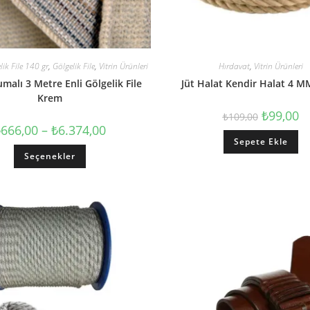
lik File 140 gr
,
Gölgelik File
,
Vitrin Ürünleri
Hırdavat
,
Vitrin Ürünleri
alı 3 Metre Enli Gölgelik File
Jüt Halat Kendir Halat 4 
Krem
₺
99,00
₺
109,00
₺
666,00
–
₺
6.374,00
Sepete Ekle
Seçenekler