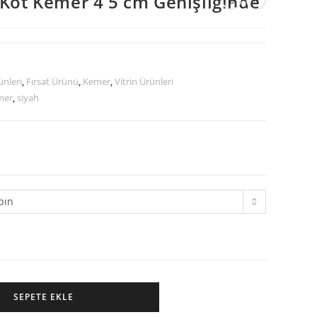
 Kot Kemer 4 5 cm Genişliğinde
ünleri
,
Fırsat Ürünü
,
Kemer
,
Vitrin Ürünleri
mer
,
siyah
pın
SEPETE EKLE