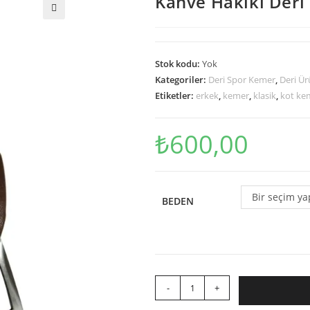
Kahve Hakiki Deri
🔍
Stok kodu:
Yok
Kategoriler:
Deri Spor Kemer
,
Deri Ür
Etiketler:
erkek
,
kemer
,
klasik
,
kot ke
₺
600,00
Bir seçim ya
BEDEN
-
+