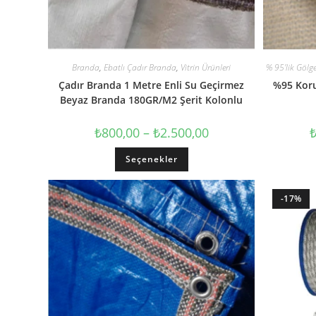
Branda
,
Ebatlı Çadır Branda
,
Vitrin Ürünleri
% 95'lik Gölge
Çadır Branda 1 Metre Enli Su Geçirmez
%95 Korum
Beyaz Branda 180GR/M2 Şerit Kolonlu
₺
800,00
–
₺
2.500,00
Seçenekler
-17%