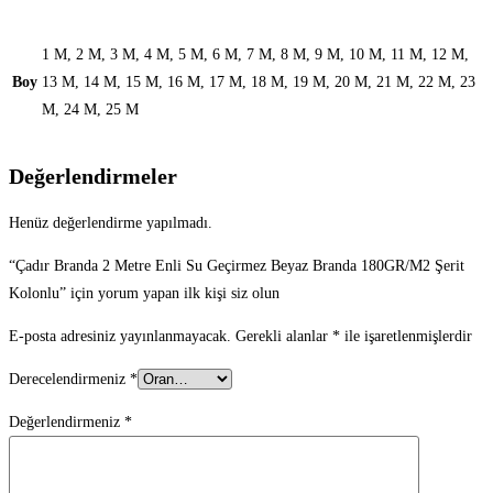
1 M, 2 M, 3 M, 4 M, 5 M, 6 M, 7 M, 8 M, 9 M, 10 M, 11 M, 12 M,
Boy
13 M, 14 M, 15 M, 16 M, 17 M, 18 M, 19 M, 20 M, 21 M, 22 M, 23
M, 24 M, 25 M
Değerlendirmeler
Henüz değerlendirme yapılmadı.
“Çadır Branda 2 Metre Enli Su Geçirmez Beyaz Branda 180GR/M2 Şerit
Kolonlu” için yorum yapan ilk kişi siz olun
E-posta adresiniz yayınlanmayacak.
Gerekli alanlar
*
ile işaretlenmişlerdir
Derecelendirmeniz
*
Değerlendirmeniz
*