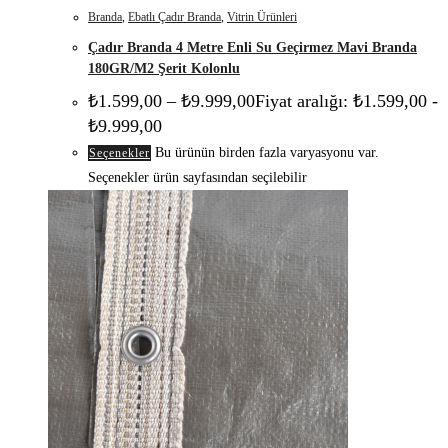
Branda
,
Ebatlı Çadır Branda
,
Vitrin Ürünleri
Çadır Branda 4 Metre Enli Su Geçirmez Mavi Branda
180GR/M2 Şerit Kolonlu
₺
1.599,00
–
₺
9.999,00
Fiyat aralığı: ₺1.599,00 -
₺9.999,00
Bu ürünün birden fazla varyasyonu var.
Seçenekler
Seçenekler ürün sayfasından seçilebilir