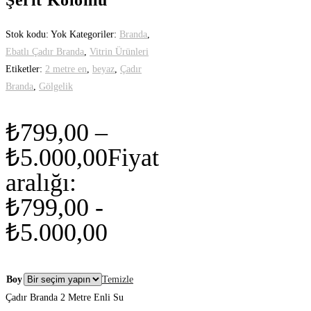
Stok kodu:
Yok
Kategoriler:
Branda
,
Ebatlı Çadır Branda
,
Vitrin Ürünleri
Etiketler:
2 metre en
,
beyaz
,
Çadır
Branda
,
Gölgelik
₺
799,00
–
₺
5.000,00
Fiyat
aralığı:
₺799,00 -
₺5.000,00
Boy
Temizle
Çadır Branda 2 Metre Enli Su