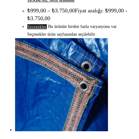
165GR/M2 Şerit Kolonlu
₺
999,00
–
₺
3.750,00
Fiyat aralığı: ₺999,00 -
₺3.750,00
Bu ürünün birden fazla varyasyonu var.
Seçenekler
Seçenekler ürün sayfasından seçilebilir