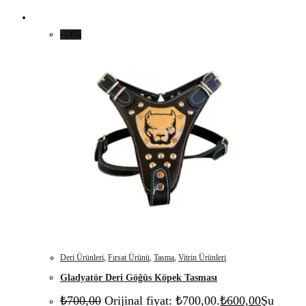
-14%
Deri Ürünleri
,
Fırsat Ürünü
,
Tasma
,
Vitrin Ürünleri
Gladyatör Deri Göğüs Köpek Tasması
₺
700,00
Orijinal fiyat: ₺700,00.
₺
600,00
Şu