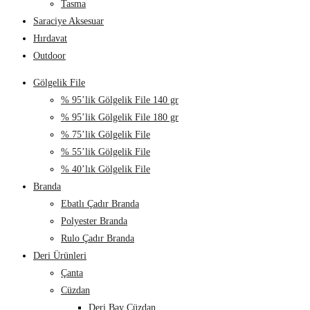
Tasma
Saraciye Aksesuar
Hırdavat
Outdoor
Gölgelik File
% 95’lik Gölgelik File 140 gr
% 95’lik Gölgelik File 180 gr
% 75’lik Gölgelik File
% 55’lik Gölgelik File
% 40’lık Gölgelik File
Branda
Ebatlı Çadır Branda
Polyester Branda
Rulo Çadır Branda
Deri Ürünleri
Çanta
Cüzdan
Deri Bay Cüzdan